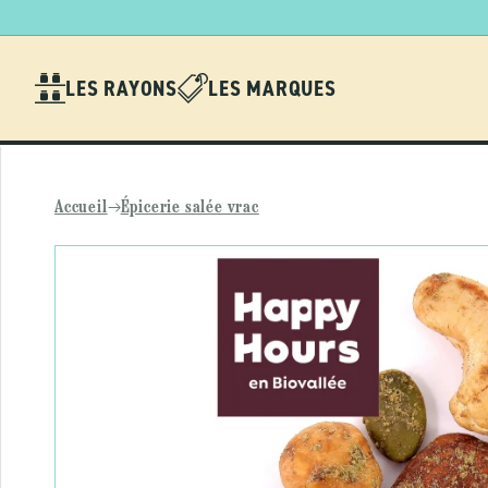
Ignorer et
passer au
contenu
LES RAYONS
LES MARQUES
Accueil
Épicerie salée vrac
Passer aux
informations
produits