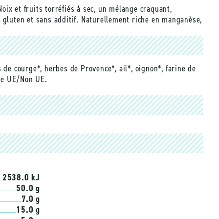
 Noix et fruits torréfiés à sec, un mélange craquant,
s gluten et sans additif. Naturellement riche en manganèse,
 de courge*, herbes de Provence*, ail*, oignon*, farine de
ure UE/Non UE.
/ 2538.0 kJ
50.0 g
7.0 g
15.0 g