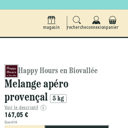
magasin
recherche
connexion
panier
Happy Hours en Biovallée
Melange apéro
provençal
5 kg
Voir le descriptif
167,05 €
Quantité